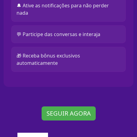
🔔 Ative as notificações para não perder
nada
💬 Participe das conversas e interaja
🎁 Receba bônus exclusivos
automaticamente
SEGUIR AGORA