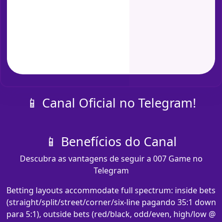
📱 Canal Oficial no Telegram!
📱 Benefícios do Canal
Descubra as vantagens de seguir a 007 Game no
Telegram
Betting layouts accommodate full spectrum: inside bets
(straight/split/street/corner/six-line pagando 35:1 down
para 5:1), outside bets (red/black, odd/even, high/low @