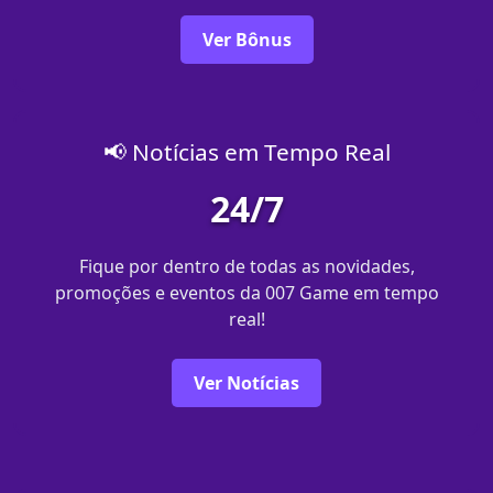
Ver Bônus
📢 Notícias em Tempo Real
24/7
Fique por dentro de todas as novidades,
promoções e eventos da 007 Game em tempo
real!
Ver Notícias