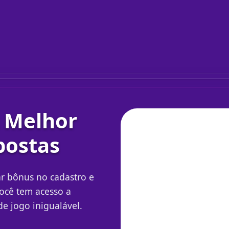
A Melhor
postas
r bônus no cadastro e
ocê tem acesso a
e jogo inigualável.