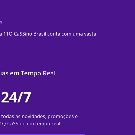
m
a 11Q CaSSino Brasil conta com uma vasta
cias em Tempo Real
24/7
e todas as novidades, promoções e
1Q CaSSino em tempo real!