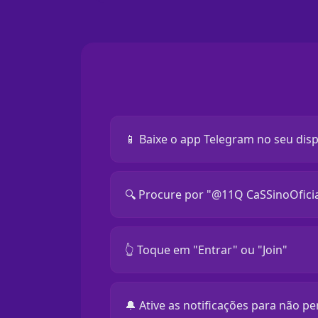
📱 Baixe o app Telegram no seu disp
🔍 Procure por "@11Q CaSSinoOficia
👆 Toque em "Entrar" ou "Join"
🔔 Ative as notificações para não p