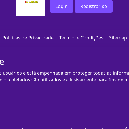
Login
Registrar-se
Políticas de Privacidade
Termos e Condições
Sitemap
de
us usuários e está empenhada em proteger todas as inform
os coletados são utilizados exclusivamente para fins de m