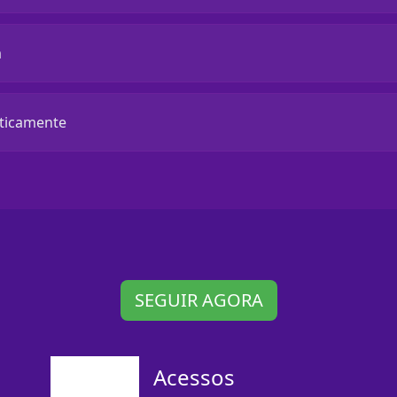
a
aticamente
SEGUIR AGORA
Acessos