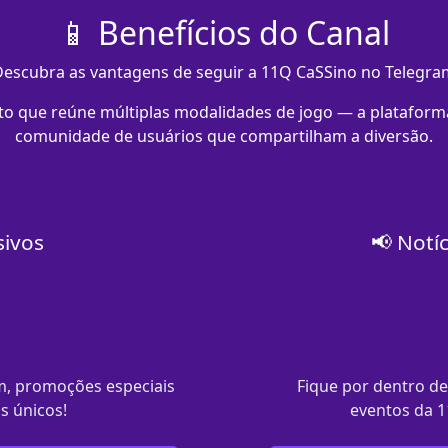
📱 Benefícios do Canal
Descubra as vantagens de seguir a 11Q CaSSino no Telegra
o que reúne múltiplas modalidades de jogo — a plataform
comunidade de usuários que compartilham a diversão.
sivos
📢 Notí
m, promoções especiais
Fique por dentro d
s únicos!
eventos da 1