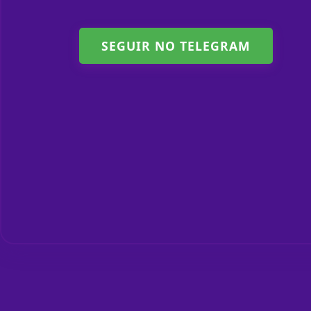
SEGUIR NO TELEGRAM