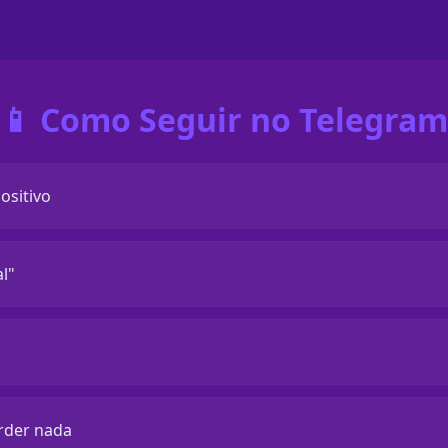
📱 Como Seguir no Telegram
ositivo
l"
erder nada