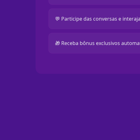
💬 Participe das conversas e interaj
🎁 Receba bônus exclusivos autom