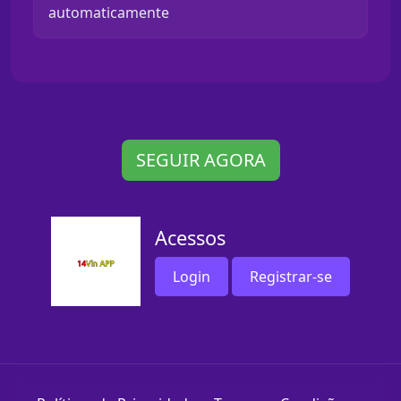
automaticamente
SEGUIR AGORA
Acessos
Login
Registrar-se