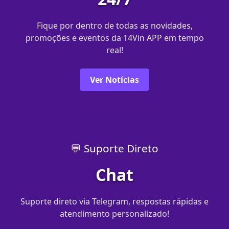
Fique por dentro de todas as novidades,
promoções e eventos da 14Vin APP em tempo
real!
Ver Notícias
💬 Suporte Direto
Chat
Suporte direto via Telegram, respostas rápidas e
atendimento personalizado!