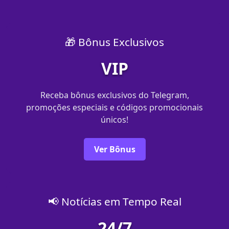
🎁 Bônus Exclusivos
VIP
Receba bônus exclusivos do Telegram,
promoções especiais e códigos promocionais
únicos!
Ver Bônus
📢 Notícias em Tempo Real
24/7