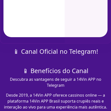
📱 Canal Oficial no Telegram!
📱 Benefícios do Canal
Descubra as vantagens de seguir a 14Vin APP no
Telegram
Desde 2019, a 14Vin APP oferece cassinos online — a
plataforma 14Vin APP Brasil suporta crupiês reais e
interação ao vivo para uma experiência mais autêntica.