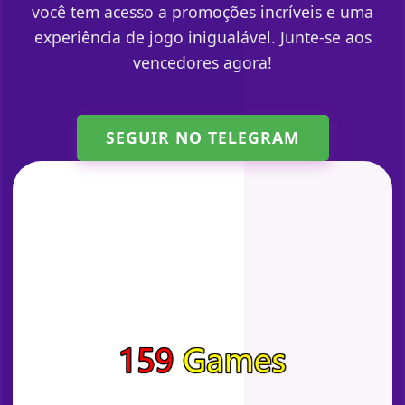
você tem acesso a promoções incríveis e uma
experiência de jogo inigualável. Junte-se aos
vencedores agora!
SEGUIR NO TELEGRAM