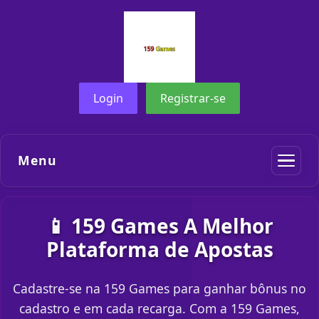
Login
Registrar-se
Menu
📱 159 Games A Melhor
Plataforma de Apostas
Cadastre-se na 159 Games para ganhar bônus no
cadastro e em cada recarga. Com a 159 Games,