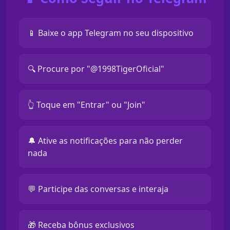
📱 Baixe o app Telegram no seu dispositivo
🔍 Procure por "@1998TigerOficial"
👆 Toque em "Entrar" ou "Join"
🔔 Ative as notificações para não perder
nada
💬 Participe das conversas e interaja
🎁 Receba bônus exclusivos