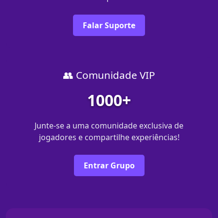
Falar Suporte
👥 Comunidade VIP
1000+
Junte-se a uma comunidade exclusiva de
jogadores e compartilhe experiências!
Entrar Grupo