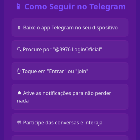
📱 Como Seguir no Telegram
📱 Baixe o app Telegram no seu dispositivo
🔍 Procure por "@3976 LoginOficial"
👆 Toque em "Entrar" ou "Join"
🔔 Ative as notificações para não perder
nada
💬 Participe das conversas e interaja