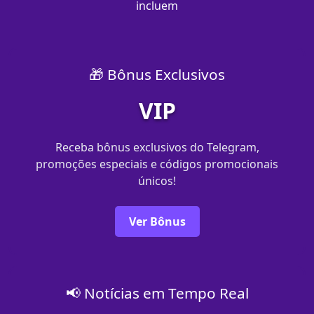
incluem
🎁 Bônus Exclusivos
VIP
Receba bônus exclusivos do Telegram,
promoções especiais e códigos promocionais
únicos!
Ver Bônus
📢 Notícias em Tempo Real