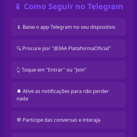
📱 Como Seguir no Telegram
📱 Baixe o app Telegram no seu dispositivo
🔍 Procure por "@3AA PlataformaOficial"
👆 Toque em "Entrar" ou "Join"
🔔 Ative as notificações para não perder
nada
💬 Participe das conversas e interaja