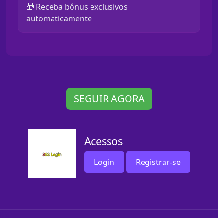
🎁 Receba bônus exclusivos
automaticamente
SEGUIR AGORA
Acessos
Login
Registrar-se