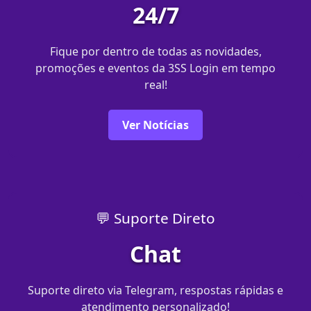
24/7
Fique por dentro de todas as novidades,
promoções e eventos da 3SS Login em tempo
real!
Ver Notícias
💬 Suporte Direto
Chat
Suporte direto via Telegram, respostas rápidas e
atendimento personalizado!