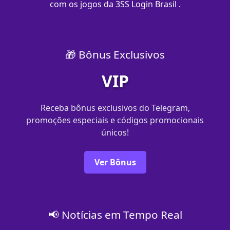
com os jogos da 3SS Login Brasil .
🎁 Bônus Exclusivos
VIP
Receba bônus exclusivos do Telegram,
promoções especiais e códigos promocionais
únicos!
Ver Bônus
📢 Notícias em Tempo Real