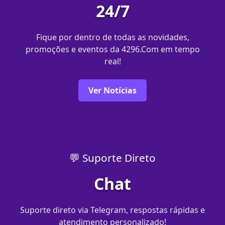
24/7
Fique por dentro de todas as novidades,
promoções e eventos da 4296.Com em tempo
real!
Ver Notícias
💬 Suporte Direto
Chat
Suporte direto via Telegram, respostas rápidas e
atendimento personalizado!