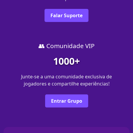
Falar Suporte
👥 Comunidade VIP
1000+
Junte-se a uma comunidade exclusiva de
jogadores e compartilhe experiências!
Entrar Grupo