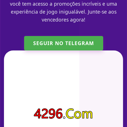
você tem acesso a promoções incríveis e uma
experiência de jogo inigualável. Junte-se aos
vencedores agora!
SEGUIR NO TELEGRAM