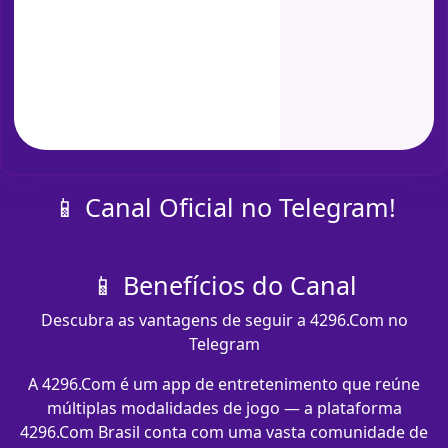
📱 Canal Oficial no Telegram!
📱 Benefícios do Canal
Descubra as vantagens de seguir a 4296.Com no
Telegram
A 4296.Com é um app de entretenimento que reúne
múltiplas modalidades de jogo — a plataforma
4296.Com Brasil conta com uma vasta comunidade de