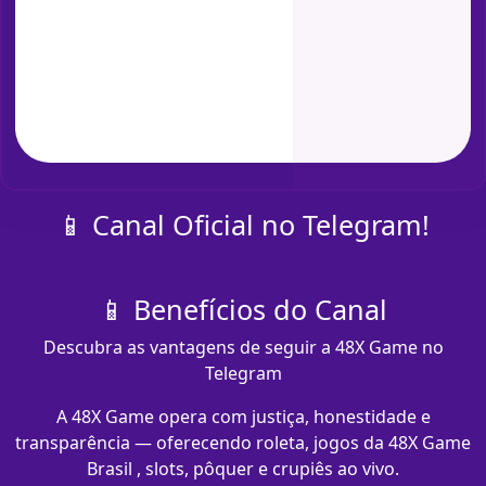
📱 Canal Oficial no Telegram!
📱 Benefícios do Canal
Descubra as vantagens de seguir a 48X Game no
Telegram
A 48X Game opera com justiça, honestidade e
transparência — oferecendo roleta, jogos da 48X Game
Brasil , slots, pôquer e crupiês ao vivo.