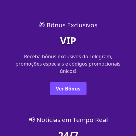
🎁 Bônus Exclusivos
VIP
Receba bônus exclusivos do Telegram,
promoções especiais e códigos promocionais
únicos!
Ver Bônus
📢 Notícias em Tempo Real
24/7