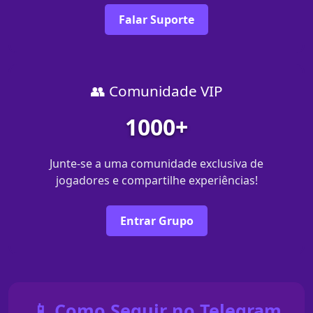
Falar Suporte
👥 Comunidade VIP
1000+
Junte-se a uma comunidade exclusiva de
jogadores e compartilhe experiências!
Entrar Grupo
📱 Como Seguir no Telegram