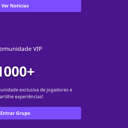
Ver Notícias
Comunidade VIP
1000+
unidade exclusiva de jogadores e
rtilhe experiências!
Entrar Grupo