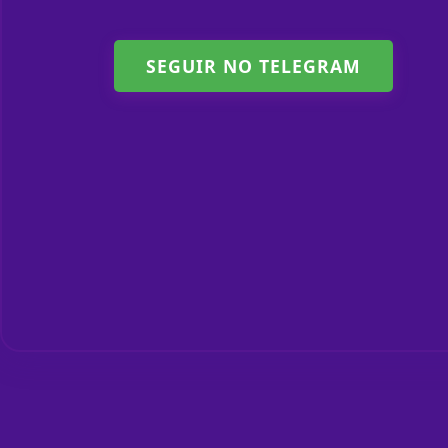
SEGUIR NO TELEGRAM