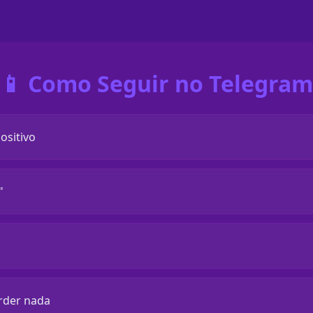
📱 Como Seguir no Telegram
ositivo
"
erder nada