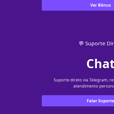
Ver Bônus
💬 Suporte Di
Cha
Suporte direto via Telegram, r
atendimento persona
Falar Suport