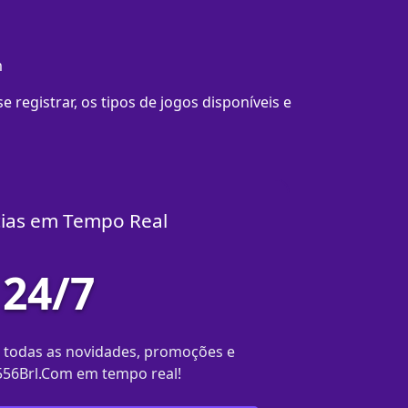
m
 registrar, os tipos de jogos disponíveis e
cias em Tempo Real
24/7
e todas as novidades, promoções e
556Brl.Com em tempo real!