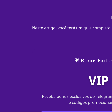
Neste artigo, você terá um guia completo s
🎁 Bônus Exclu
VIP
Receba bônus exclusivos do Telegra
e códigos promocionai