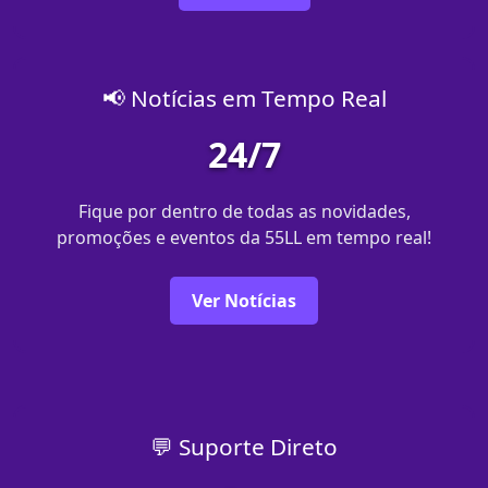
📢 Notícias em Tempo Real
24/7
Fique por dentro de todas as novidades,
promoções e eventos da 55LL em tempo real!
Ver Notícias
💬 Suporte Direto