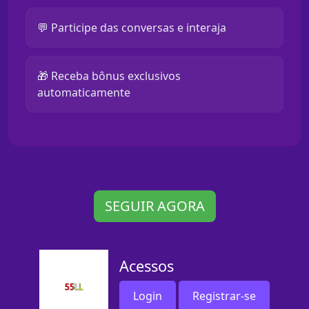
💬 Participe das conversas e interaja
🎁 Receba bônus exclusivos
automaticamente
SEGUIR AGORA
Acessos
Login
Registrar-se