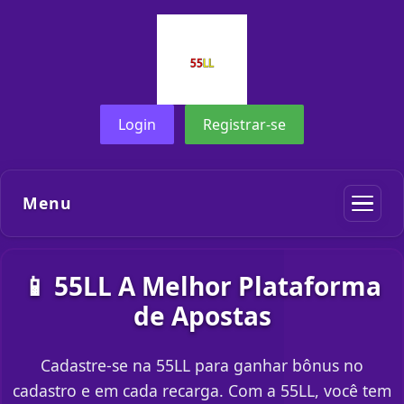
Login
Registrar-se
Menu
📱 55LL A Melhor Plataforma
de Apostas
Cadastre-se na 55LL para ganhar bônus no
cadastro e em cada recarga. Com a 55LL, você tem