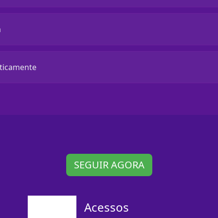
a
aticamente
SEGUIR AGORA
Acessos