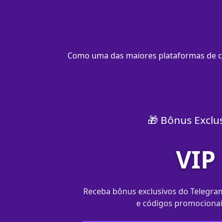
Como uma das maiores plataformas de c
🎁 Bônus Exclu
VIP
Receba bônus exclusivos do Telegra
e códigos promocionai