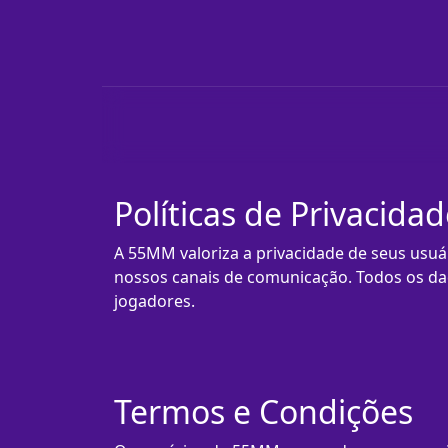
Políticas de Privacida
A 55MM valoriza a privacidade de seus usu
nossos canais de comunicação. Todos os dad
jogadores.
Termos e Condições