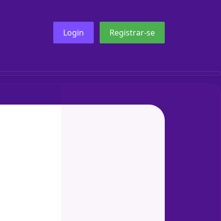
Login
Registrar-se