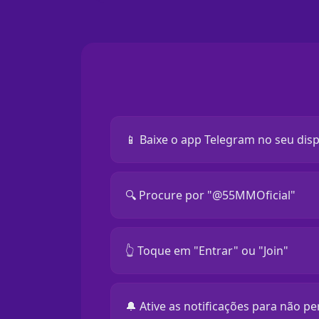
📱 Baixe o app Telegram no seu disp
🔍 Procure por "@55MMOficial"
👆 Toque em "Entrar" ou "Join"
🔔 Ative as notificações para não p