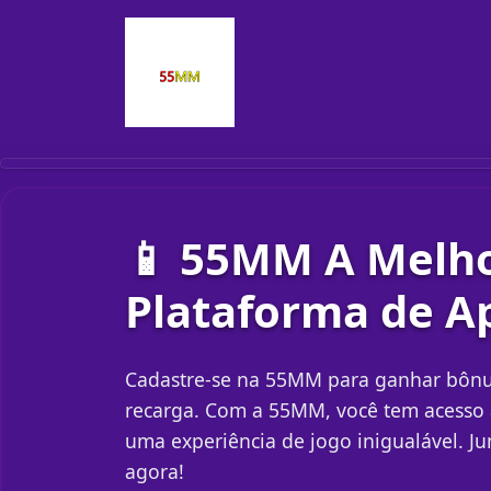
📱 55MM A Melh
Plataforma de A
Cadastre-se na 55MM para ganhar bônu
recarga. Com a 55MM, você tem acesso 
uma experiência de jogo inigualável. J
agora!