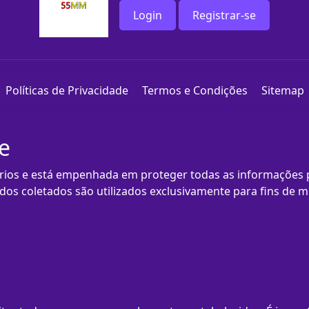
Login
Registrar-se
Políticas de Privacidade
Termos e Condições
Sitemap
de
ários e está empenhada em proteger todas as informações 
os coletados são utilizados exclusivamente para fins de m