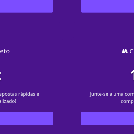
reto
👥 
t
espostas rápidas e
Junte-se a uma com
lizado!
compa
e