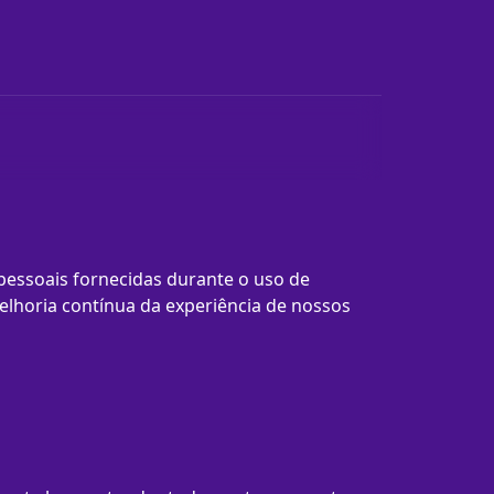
pessoais fornecidas durante o uso de
elhoria contínua da experiência de nossos