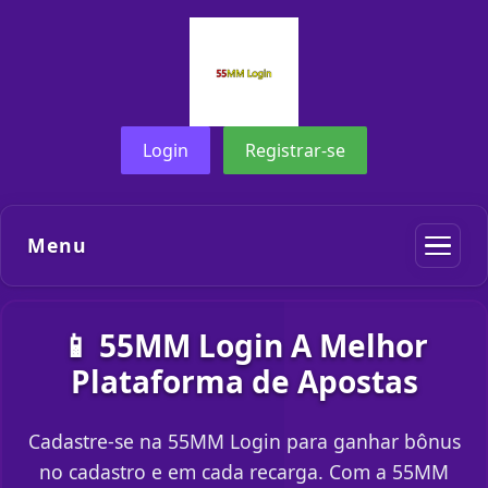
Login
Registrar-se
Menu
📱 55MM Login A Melhor
Plataforma de Apostas
Cadastre-se na 55MM Login para ganhar bônus
no cadastro e em cada recarga. Com a 55MM