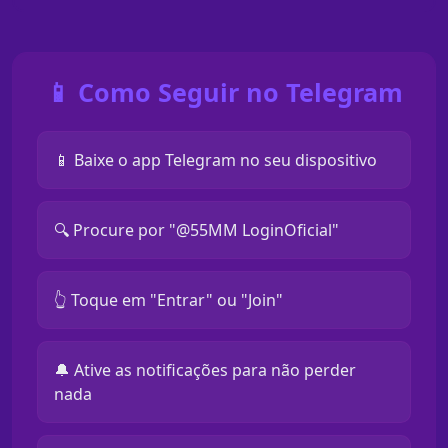
📱 Como Seguir no Telegram
📱 Baixe o app Telegram no seu dispositivo
🔍 Procure por "@55MM LoginOficial"
👆 Toque em "Entrar" ou "Join"
🔔 Ative as notificações para não perder
nada