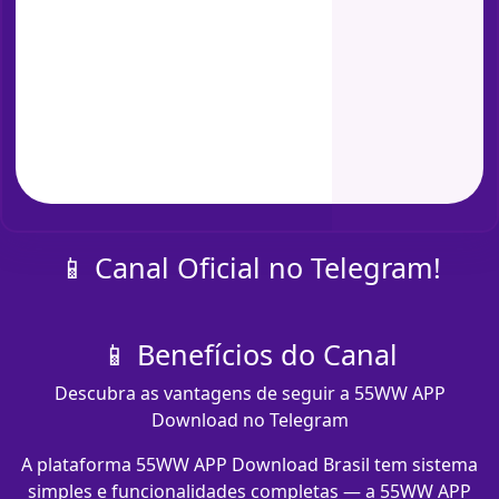
📱 Canal Oficial no Telegram!
📱 Benefícios do Canal
Descubra as vantagens de seguir a 55WW APP
Download no Telegram
A plataforma 55WW APP Download Brasil tem sistema
simples e funcionalidades completas — a 55WW APP