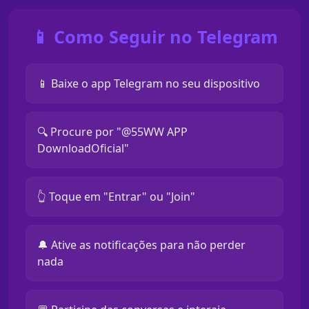
📱 Como Seguir no Telegram
📱 Baixe o app Telegram no seu dispositivo
🔍 Procure por "@55WW APP
DownloadOficial"
👆 Toque em "Entrar" ou "Join"
🔔 Ative as notificações para não perder
nada