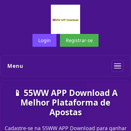
Login
Registrar-se
Menu
📱 55WW APP Download A
Melhor Plataforma de
Apostas
Cadastre-se na 55WW APP Download para ganhar