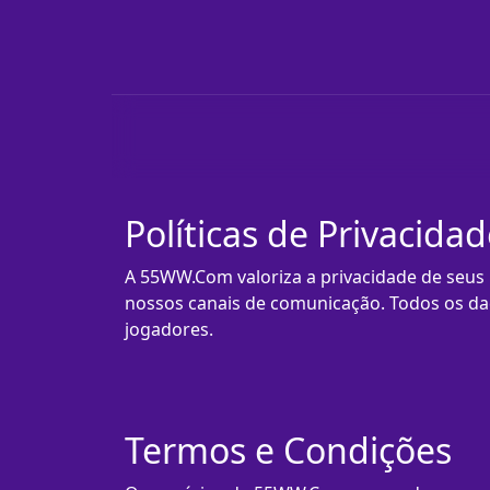
Políticas de Privacida
A 55WW.Com valoriza a privacidade de seus
nossos canais de comunicação. Todos os dad
jogadores.
Termos e Condições