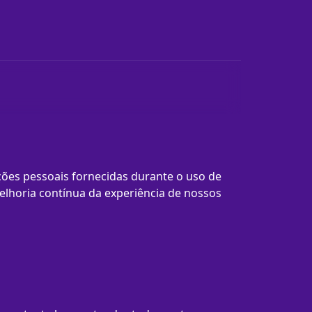
ões pessoais fornecidas durante o uso de
elhoria contínua da experiência de nossos