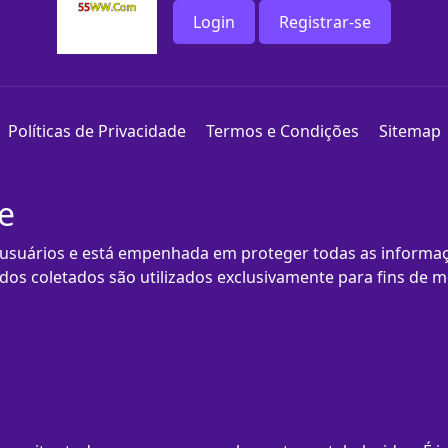
Login
Registrar-se
Políticas de Privacidade
Termos e Condições
Sitemap
de
 usuários e está empenhada em proteger todas as informaç
os coletados são utilizados exclusivamente para fins de m