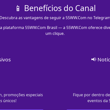
📱 Benefícios do Canal
Descubra as vantagens de seguir a 55WW.Com no Telegra
 na plataforma 55WW.Com Brasil — a 55WW.Com oferece dive
um clique.
sivos
📢 Notí
m, promoções especiais
Fique por dentro d
s únicos!
eventos da