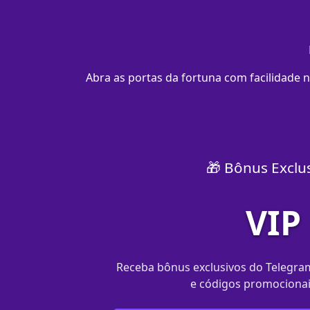
Abra as portas da fortuna com facilidade
🎁 Bônus Exclu
VIP
Receba bônus exclusivos do Telegra
e códigos promocionai