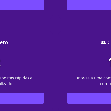
reto
👥 
t
espostas rápidas e
Junte-se a uma com
lizado!
compa
e