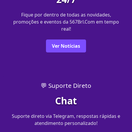
Fique por dentro de todas as novidades,
promoções e eventos da 567Brl.Com em tempo
real!
Ver Notícias
💬 Suporte Direto
Chat
Suporte direto via Telegram, respostas rápidas e
atendimento personalizado!