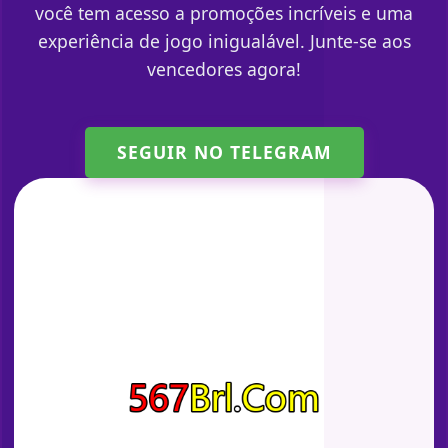
você tem acesso a promoções incríveis e uma
experiência de jogo inigualável. Junte-se aos
vencedores agora!
SEGUIR NO TELEGRAM