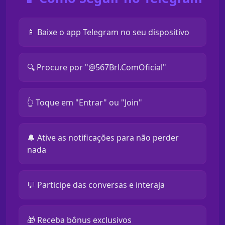
📱 Baixe o app Telegram no seu dispositivo
🔍 Procure por "@567Brl.ComOficial"
👆 Toque em "Entrar" ou "Join"
🔔 Ative as notificações para não perder
nada
💬 Participe das conversas e interaja
🎁 Receba bônus exclusivos