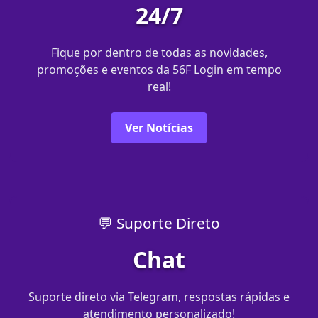
24/7
Fique por dentro de todas as novidades,
promoções e eventos da 56F Login em tempo
real!
Ver Notícias
💬 Suporte Direto
Chat
Suporte direto via Telegram, respostas rápidas e
atendimento personalizado!