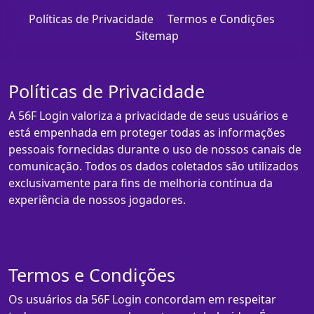
Políticas de Privacidade
Termos e Condições
Sitemap
Políticas de Privacidade
A 56F Login valoriza a privacidade de seus usuários e
está empenhada em proteger todas as informações
pessoais fornecidas durante o uso de nossos canais de
comunicação. Todos os dados coletados são utilizados
exclusivamente para fins de melhoria contínua da
experiência de nossos jogadores.
Termos e Condições
Os usuários da 56F Login concordam em respeitar