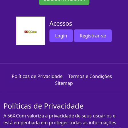
Acessos
Login
Registrar-se
Políticas de Privacidade
Termos e Condições
Sitemap
Políticas de Privacidade
A 56X.Com valoriza a privacidade de seus usuários e
está empenhada em proteger todas as informações