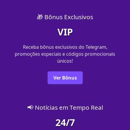
🎁 Bônus Exclusivos
VIP
Receba bônus exclusivos do Telegram,
promoções especiais e códigos promocionais
únicos!
Ver Bônus
📢 Notícias em Tempo Real
24/7