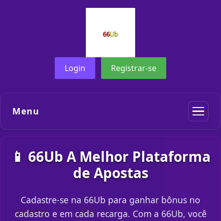
Login
Registrar-se
Menu
📱 66Ub A Melhor Plataforma
de Apostas
Cadastre-se na 66Ub para ganhar bônus no
cadastro e em cada recarga. Com a 66Ub, você