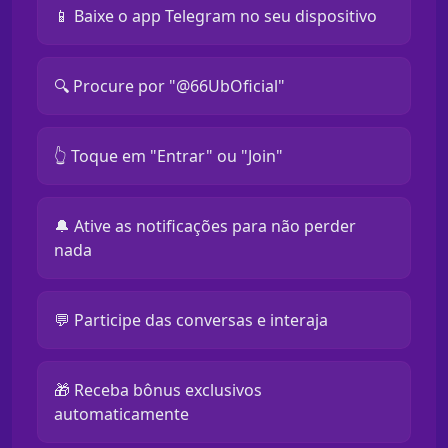
📱 Baixe o app Telegram no seu dispositivo
🔍 Procure por "@66UbOficial"
👆 Toque em "Entrar" ou "Join"
🔔 Ative as notificações para não perder
nada
💬 Participe das conversas e interaja
🎁 Receba bônus exclusivos
automaticamente