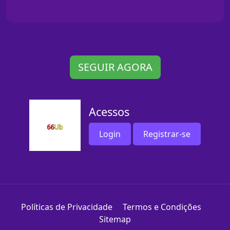
SEGUIR AGORA
Acessos
Login
Registrar-se
Políticas de Privacidade
Termos e Condições
Sitemap