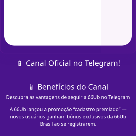
📱 Canal Oficial no Telegram!
📱 Benefícios do Canal
Descubra as vantagens de seguir a 66Ub no Telegram
A 66Ub lançou a promoção “cadastro premiado” —
novos usuários ganham bônus exclusivos da 66Ub
Brasil ao se registrarem.