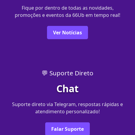
Fique por dentro de todas as novidades,
promoções e eventos da 66Ub em tempo real!
Ver Notícias
💬 Suporte Direto
Chat
Suporte direto via Telegram, respostas rápidas e
atendimento personalizado!
Falar Suporte