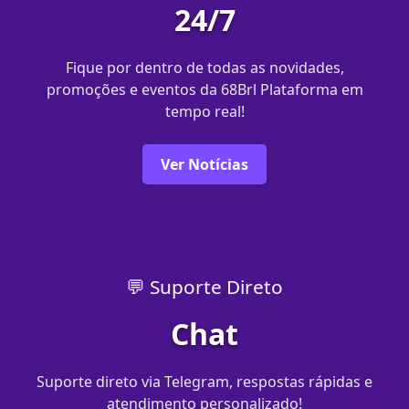
24/7
Fique por dentro de todas as novidades,
promoções e eventos da 68Brl Plataforma em
tempo real!
Ver Notícias
💬 Suporte Direto
Chat
Suporte direto via Telegram, respostas rápidas e
atendimento personalizado!