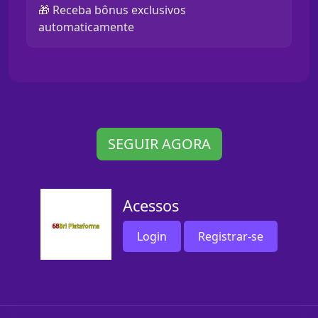
🎁 Receba bônus exclusivos
automaticamente
SEGUIR AGORA
Acessos
Login
Registrar-se