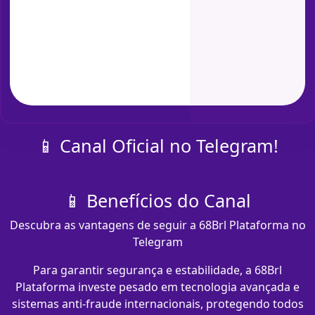
📱 Canal Oficial no Telegram!
📱 Benefícios do Canal
Descubra as vantagens de seguir a 68Brl Plataforma no
Telegram
Para garantir segurança e estabilidade, a 68Brl
Plataforma investe pesado em tecnologia avançada e
sistemas anti-fraude internacionais, protegendo todos