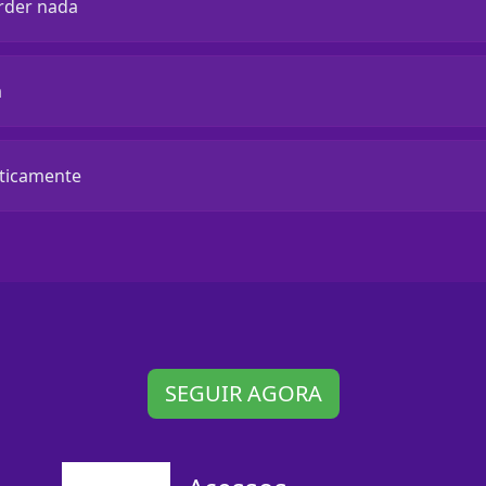
erder nada
a
aticamente
SEGUIR AGORA