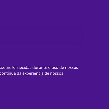
ssoais fornecidas durante o uso de nossos
 contínua da experiência de nossos