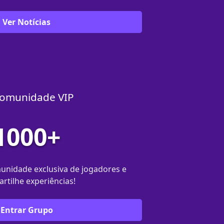
Ver Notícias
Comunidade VIP
1000+
unidade exclusiva de jogadores e
rtilhe experiências!
Entrar Grupo