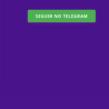
SEGUIR NO TELEGRAM