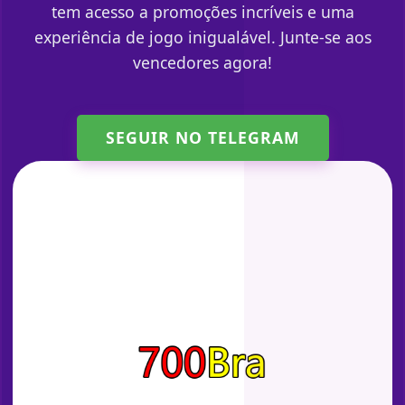
tem acesso a promoções incríveis e uma
experiência de jogo inigualável. Junte-se aos
vencedores agora!
SEGUIR NO TELEGRAM