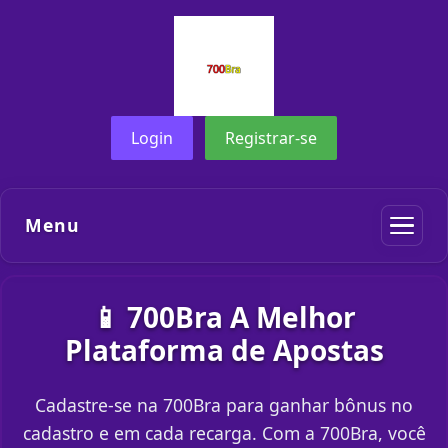
Login
Registrar-se
Menu
📱 700Bra A Melhor
Plataforma de Apostas
Cadastre-se na 700Bra para ganhar bônus no
cadastro e em cada recarga. Com a 700Bra, você