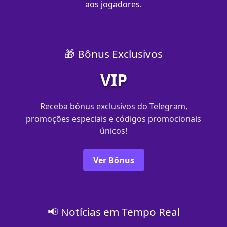
aos jogadores.
🎁 Bônus Exclusivos
VIP
Receba bônus exclusivos do Telegram,
promoções especiais e códigos promocionais
únicos!
Ver Bônus
📢 Notícias em Tempo Real