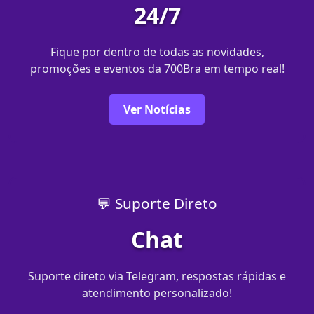
24/7
Fique por dentro de todas as novidades,
promoções e eventos da 700Bra em tempo real!
Ver Notícias
💬 Suporte Direto
Chat
Suporte direto via Telegram, respostas rápidas e
atendimento personalizado!