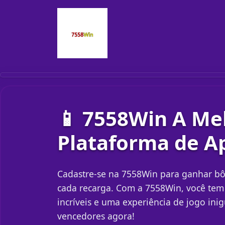
📱 7558Win A Me
Plataforma de A
Cadastre-se na 7558Win para ganhar bô
cada recarga. Com a 7558Win, você tem
incríveis e uma experiência de jogo inig
vencedores agora!