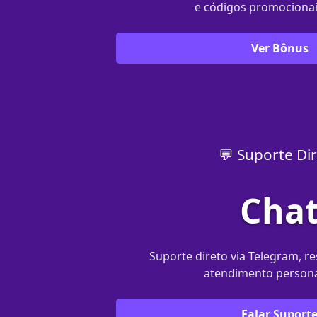
e códigos promocionai
Ver Bônus
💬 Suporte Di
Cha
Suporte direto via Telegram, r
atendimento persona
Falar Suport