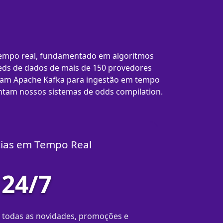
tempo real, fundamentado em algoritmos
feeds de dados de mais de 150 provedores
ilizam Apache Kafka para ingestão em tempo
entam nossos sistemas de odds compilation.
cias em Tempo Real
24/7
e todas as novidades, promoções e