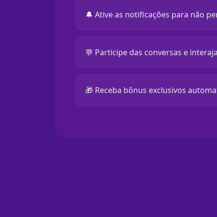
🔔 Ative as notificações para não p
💬 Participe das conversas e interaj
🎁 Receba bônus exclusivos autom