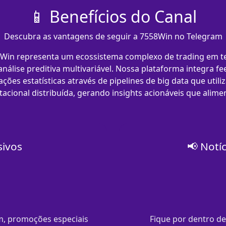
📱 Benefícios do Canal
Descubra as vantagens de seguir a 7558Win no Telegram
8Win representa um ecossistema complexo de trading em 
 análise preditiva multivariável. Nossa plataforma integra 
ções estatísticas através de pipelines de big data que ut
tacional distribuída, gerando insights acionáveis que alim
sivos
📢 Notí
m, promoções especiais
Fique por dentro d