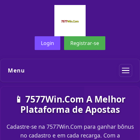
Login
Registrar-se
Menu
📱 7577Win.Com A Melhor
Plataforma de Apostas
Cadastre-se na 7577Win.Com para ganhar bônus
no cadastro e em cada recarga. Com a