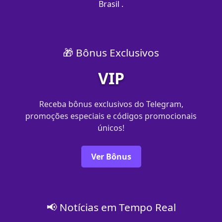
Brasil .
🎁 Bônus Exclusivos
VIP
Receba bônus exclusivos do Telegram,
promoções especiais e códigos promocionais
únicos!
Ver Bônus
📢 Notícias em Tempo Real