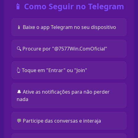
📱 Como Seguir no Telegram
📱 Baixe o app Telegram no seu dispositivo
🔍 Procure por "@7577Win.ComOficial"
👆 Toque em "Entrar" ou "Join"
🔔 Ative as notificações para não perder
nada
💬 Participe das conversas e interaja