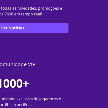
e todas as novidades, promoções e
da 7696 em tempo real!
Ver Notícias
Comunidade VIP
1000+
unidade exclusiva de jogadores e
rtilhe experiências!