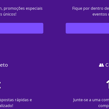
m, promoções especiais
Fique por dentro d
s únicos!
eventos 
reto
👥 
t
espostas rápidas e
Junte-se a uma com
lizado!
compa