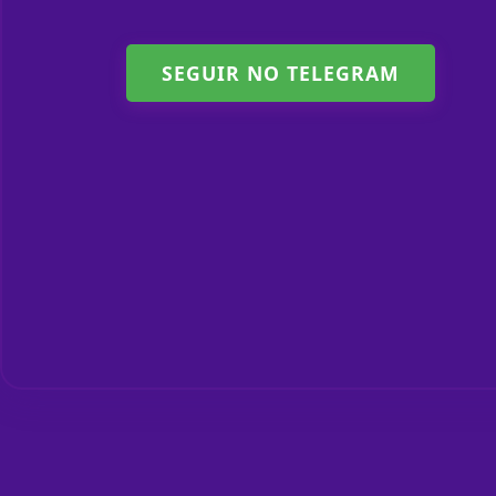
SEGUIR NO TELEGRAM