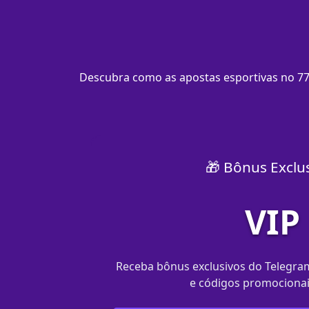
Descubra como as apostas esportivas no 
🎁 Bônus Exclu
VIP
Receba bônus exclusivos do Telegra
e códigos promocionai