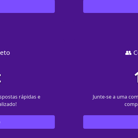
reto
👥 
t
espostas rápidas e
Junte-se a uma com
lizado!
compa
e