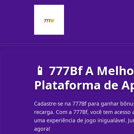
📱 777Bf A Melho
Plataforma de A
Cadastre-se na 777Bf para ganhar bônu
recarga. Com a 777Bf, você tem acesso 
uma experiência de jogo inigualável. J
agora!