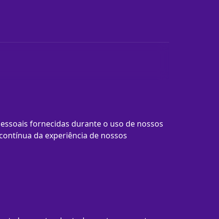
pessoais fornecidas durante o uso de nossos
 contínua da experiência de nossos