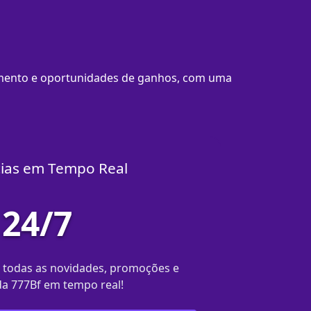
mento e oportunidades de ganhos, com uma
cias em Tempo Real
24/7
e todas as novidades, promoções e
da 777Bf em tempo real!