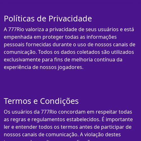
Políticas de Privacidade
A 777Rio valoriza a privacidade de seus usuários e está
empenhada em proteger todas as informações
pessoais fornecidas durante o uso de nossos canais de
comunicação. Todos os dados coletados são utilizados
exclusivamente para fins de melhoria contínua da
experiência de nossos jogadores.
Termos e Condições
Os usuários da 777Rio concordam em respeitar todas
as regras e regulamentos estabelecidos. É importante
ler e entender todos os termos antes de participar de
nossos canais de comunicação. A violação destes