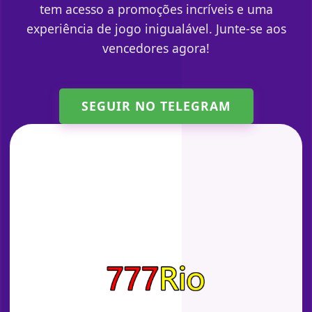
tem acesso a promoções incríveis e uma
experiência de jogo inigualável. Junte-se aos
vencedores agora!
SEGUIR NO TELEGRAM