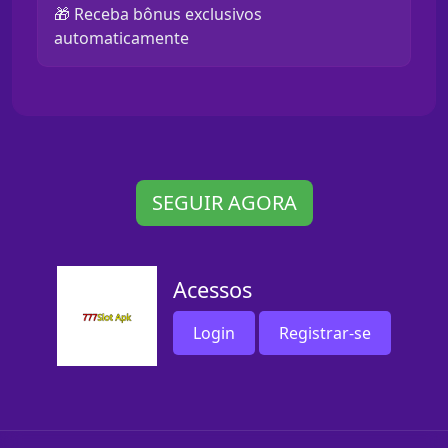
🎁 Receba bônus exclusivos
automaticamente
SEGUIR AGORA
Acessos
Login
Registrar-se