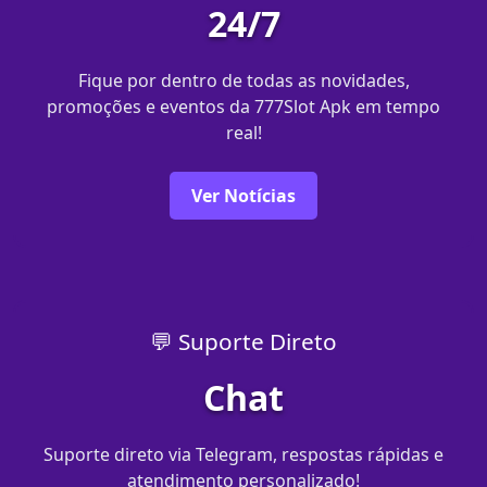
24/7
Fique por dentro de todas as novidades,
promoções e eventos da 777Slot Apk em tempo
real!
Ver Notícias
💬 Suporte Direto
Chat
Suporte direto via Telegram, respostas rápidas e
atendimento personalizado!