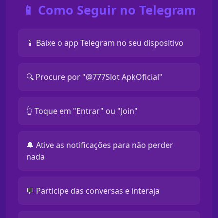
📱 Como Seguir no Telegram
📱 Baixe o app Telegram no seu dispositivo
🔍 Procure por "@777Slot ApkOficial"
👆 Toque em "Entrar" ou "Join"
🔔 Ative as notificações para não perder
nada
💬 Participe das conversas e interaja