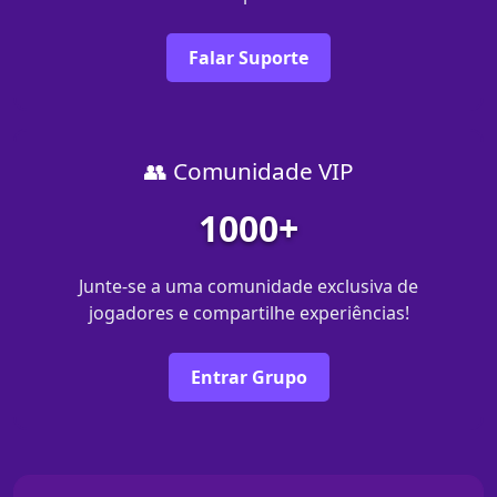
Falar Suporte
👥 Comunidade VIP
1000+
Junte-se a uma comunidade exclusiva de
jogadores e compartilhe experiências!
Entrar Grupo