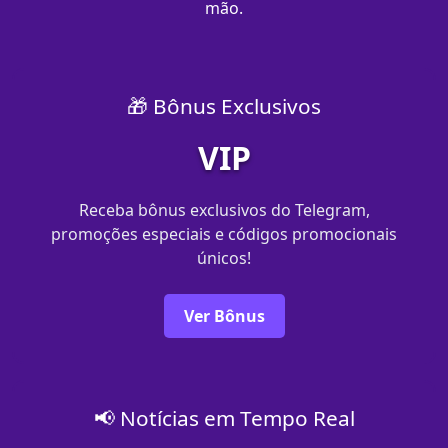
mão.
🎁 Bônus Exclusivos
VIP
Receba bônus exclusivos do Telegram,
promoções especiais e códigos promocionais
únicos!
Ver Bônus
📢 Notícias em Tempo Real