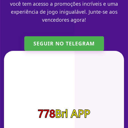
você tem acesso a promoções incríveis e uma
experiência de jogo inigualável. Junte-se aos
vencedores agora!
SEGUIR NO TELEGRAM