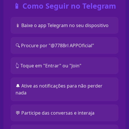
📱 Como Seguir no Telegram
📱 Baixe o app Telegram no seu dispositivo
🔍 Procure por "@778Brl APPOficial"
👆 Toque em "Entrar" ou "Join"
🔔 Ative as notificações para não perder
nada
💬 Participe das conversas e interaja