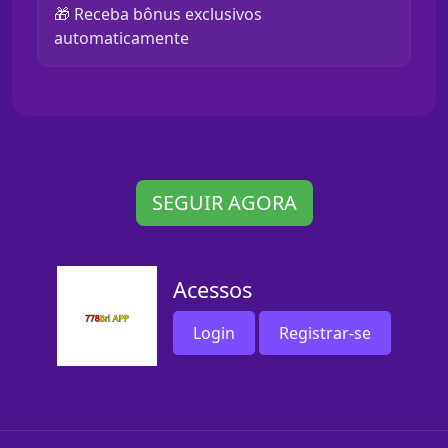
🎁 Receba bônus exclusivos
automaticamente
SEGUIR AGORA
Acessos
Login
Registrar-se