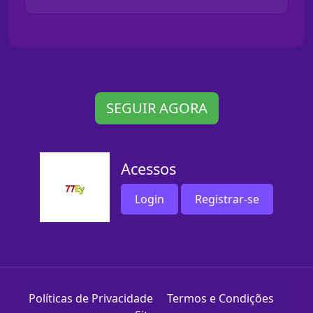
SEGUIR AGORA
Acessos
Login
Registrar-se
Políticas de Privacidade
Termos e Condições