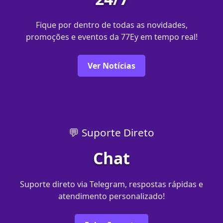
Fique por dentro de todas as novidades,
promoções e eventos da 77Ey em tempo real!
Ver Notícias
💬 Suporte Direto
Chat
Suporte direto via Telegram, respostas rápidas e
atendimento personalizado!