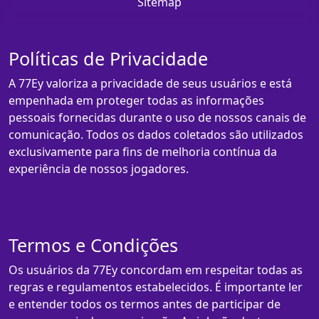
Sitemap
Políticas de Privacidade
A 77Ey valoriza a privacidade de seus usuários e está
empenhada em proteger todas as informações
pessoais fornecidas durante o uso de nossos canais de
comunicação. Todos os dados coletados são utilizados
exclusivamente para fins de melhoria contínua da
experiência de nossos jogadores.
Termos e Condições
Os usuários da 77Ey concordam em respeitar todas as
regras e regulamentos estabelecidos. É importante ler
e entender todos os termos antes de participar de