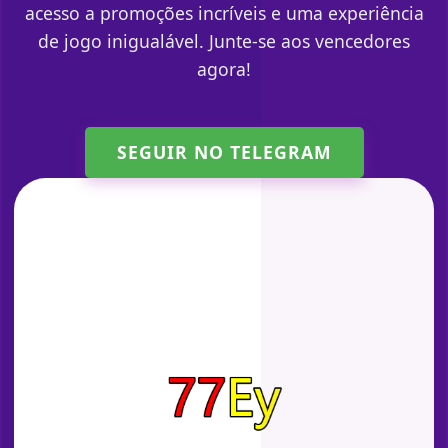
acesso a promoções incríveis e uma experiência
de jogo inigualável. Junte-se aos vencedores
agora!
SEGUIR NO TELEGRAM