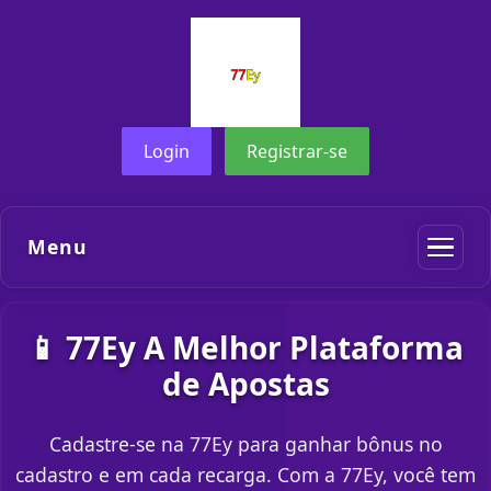
Login
Registrar-se
Menu
📱 77Ey A Melhor Plataforma
de Apostas
Cadastre-se na 77Ey para ganhar bônus no
cadastro e em cada recarga. Com a 77Ey, você tem