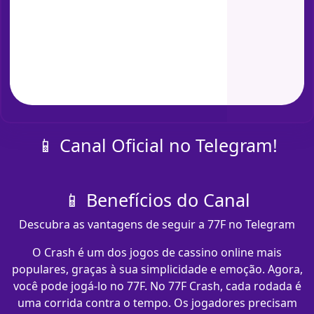
📱 Canal Oficial no Telegram!
📱 Benefícios do Canal
Descubra as vantagens de seguir a 77F no Telegram
O Crash é um dos jogos de cassino online mais
populares, graças à sua simplicidade e emoção. Agora,
você pode jogá-lo no 77F. No 77F Crash, cada rodada é
uma corrida contra o tempo. Os jogadores precisam