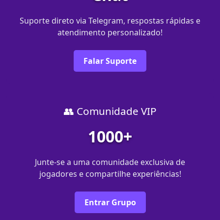
Suporte direto via Telegram, respostas rápidas e
atendimento personalizado!
Falar Suporte
👥 Comunidade VIP
1000+
Junte-se a uma comunidade exclusiva de
jogadores e compartilhe experiências!
Entrar Grupo