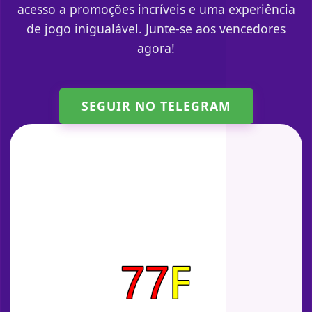
acesso a promoções incríveis e uma experiência
de jogo inigualável. Junte-se aos vencedores
agora!
SEGUIR NO TELEGRAM