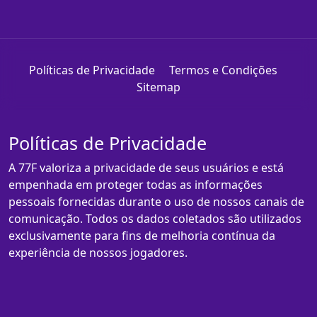
Políticas de Privacidade
Termos e Condições
Sitemap
Políticas de Privacidade
A 77F valoriza a privacidade de seus usuários e está
empenhada em proteger todas as informações
pessoais fornecidas durante o uso de nossos canais de
comunicação. Todos os dados coletados são utilizados
exclusivamente para fins de melhoria contínua da
experiência de nossos jogadores.