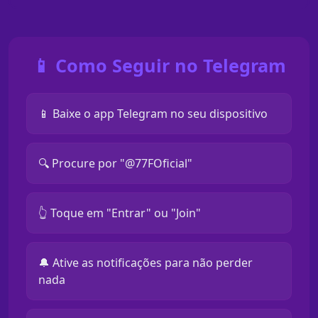
📱 Como Seguir no Telegram
📱 Baixe o app Telegram no seu dispositivo
🔍 Procure por "@77FOficial"
👆 Toque em "Entrar" ou "Join"
🔔 Ative as notificações para não perder
nada