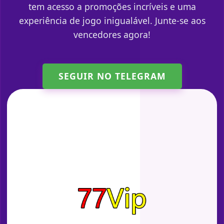
tem acesso a promoções incríveis e uma
experiência de jogo inigualável. Junte-se aos
vencedores agora!
SEGUIR NO TELEGRAM