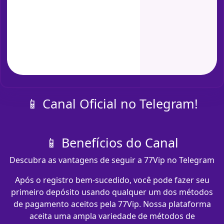
📱 Canal Oficial no Telegram!
📱 Benefícios do Canal
Descubra as vantagens de seguir a 77Vip no Telegram
Após o registro bem-sucedido, você pode fazer seu
primeiro depósito usando qualquer um dos métodos
de pagamento aceitos pela 77Vip. Nossa plataforma
aceita uma ampla variedade de métodos de