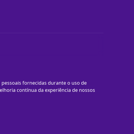
 pessoais fornecidas durante o uso de
elhoria contínua da experiência de nossos