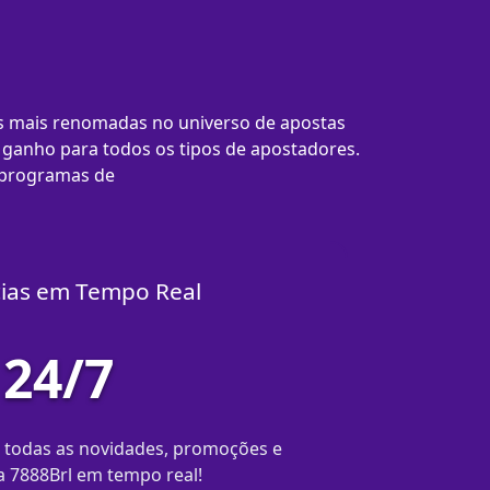
 mais renomadas no universo de apostas
 ganho para todos os tipos de apostadores.
 programas de
cias em Tempo Real
24/7
e todas as novidades, promoções e
a 7888Brl em tempo real!