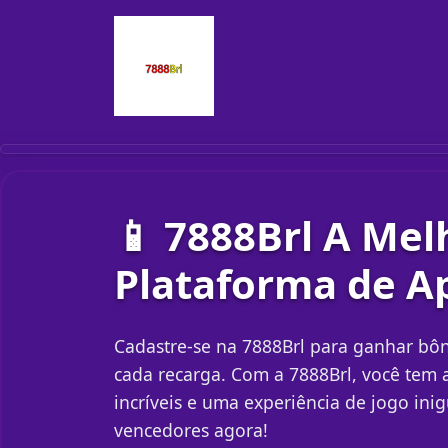
📱 7888Brl A Mel
Plataforma de A
Cadastre-se na 7888Brl para ganhar bô
cada recarga. Com a 7888Brl, você tem
incríveis e uma experiência de jogo inig
vencedores agora!