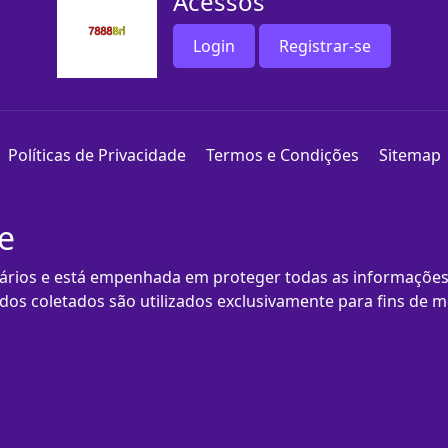
Acessos
Login
Registrar-se
Políticas de Privacidade
Termos e Condições
Sitemap
de
suários e está empenhada em proteger todas as informações
os coletados são utilizados exclusivamente para fins de m