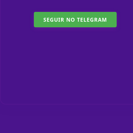
SEGUIR NO TELEGRAM