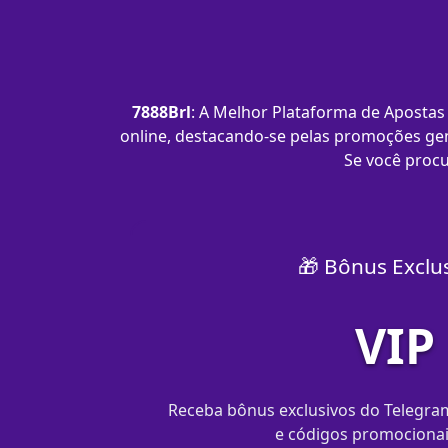
7888Brl
: A Melhor Plataforma de Aposta
online, destacando-se pelas promoções gen
Se você proc
🎁 Bônus Exclu
VIP
Receba bônus exclusivos do Telegra
e códigos promocionai