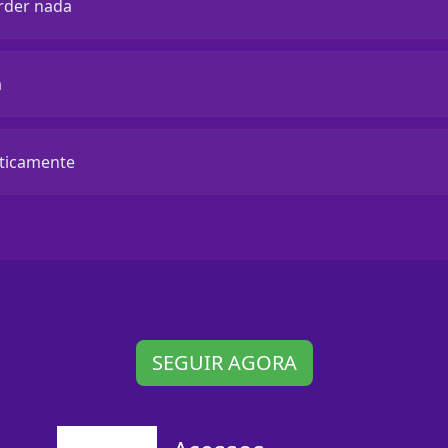
erder nada
a
aticamente
SEGUIR AGORA