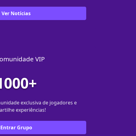
Ver Notícias
Comunidade VIP
1000+
unidade exclusiva de jogadores e
rtilhe experiências!
Entrar Grupo