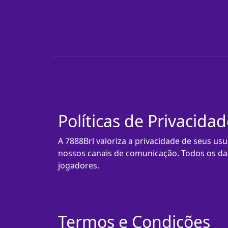
Políticas de Privacida
A 7888Brl valoriza a privacidade de seus u
nossos canais de comunicação. Todos os dad
jogadores.
Termos e Condições