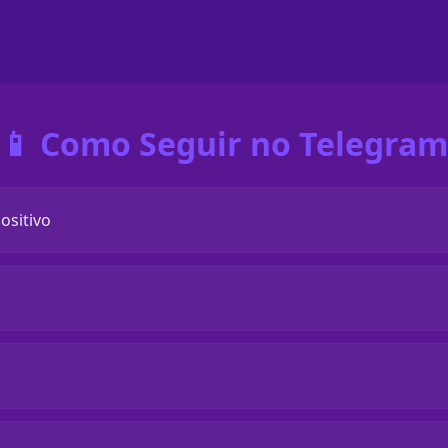
📱 Como Seguir no Telegram
ositivo