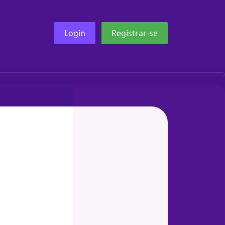
Login
Registrar-se