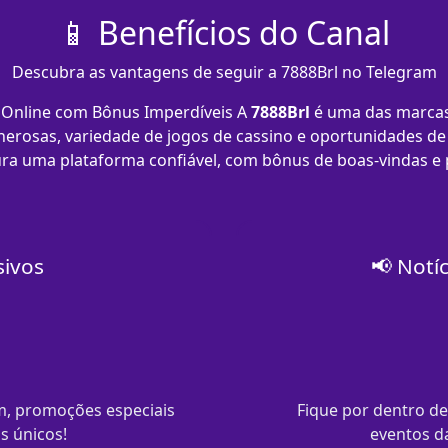
📱 Benefícios do Canal
Descubra as vantagens de seguir a 7888Brl no Telegram
s Online com Bônus Imperdíveis A
7888Brl
é uma das marcas
erosas, variedade de jogos de cassino e oportunidades de
ura uma plataforma confiável, com bônus de boas-vindas e
sivos
📢 Notí
m, promoções especiais
Fique por dentro d
s únicos!
eventos d