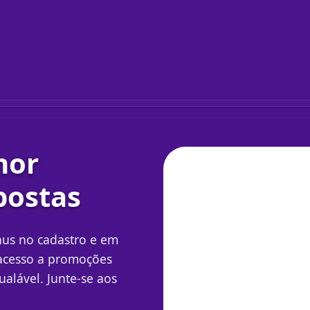
hor
postas
nus no cadastro e em
 acesso a promoções
ualável. Junte-se aos