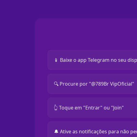
📱 Baixe o app Telegram no seu disp
🔍 Procure por "@789Br VipOficial"
👆 Toque em "Entrar" ou "Join"
🔔 Ative as notificações para não p