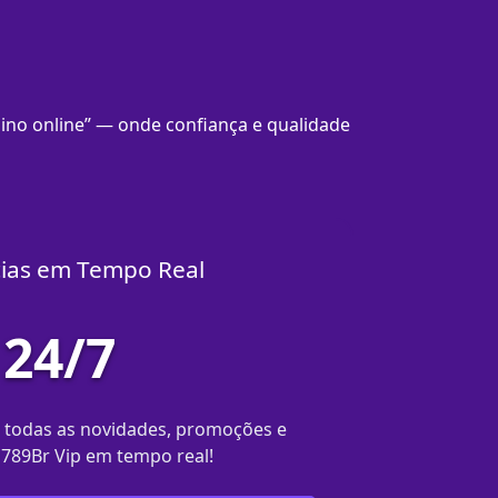
sino online” — onde confiança e qualidade
cias em Tempo Real
24/7
e todas as novidades, promoções e
 789Br Vip em tempo real!