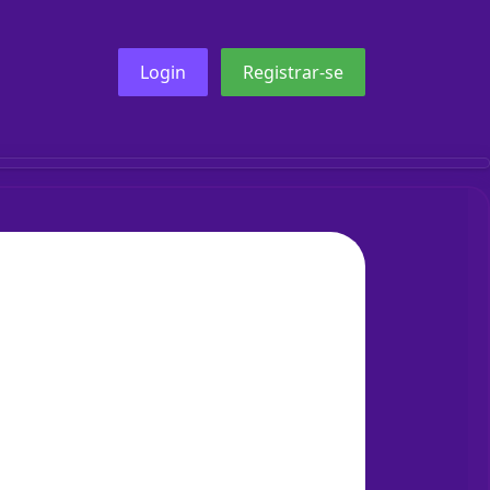
Login
Registrar-se