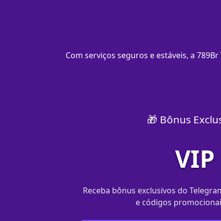
Com serviços seguros e estáveis, a 789Br
🎁 Bônus Exclu
VIP
Receba bônus exclusivos do Telegra
e códigos promocionai