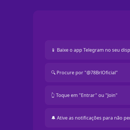
📱 Baixe o app Telegram no seu disp
🔍 Procure por "@78BrlOficial"
👆 Toque em "Entrar" ou "Join"
🔔 Ative as notificações para não p