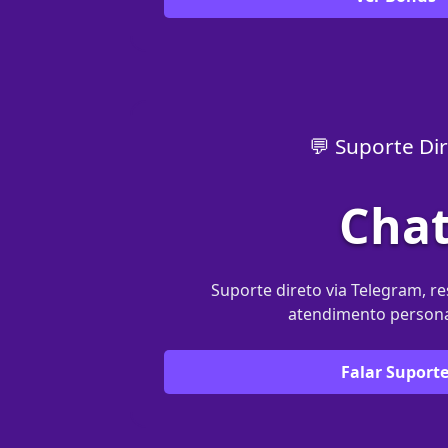
💬 Suporte Di
Cha
Suporte direto via Telegram, r
atendimento persona
Falar Suport