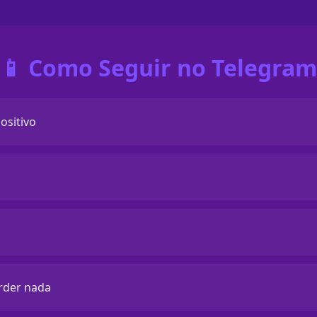
📱 Como Seguir no Telegram
ositivo
erder nada