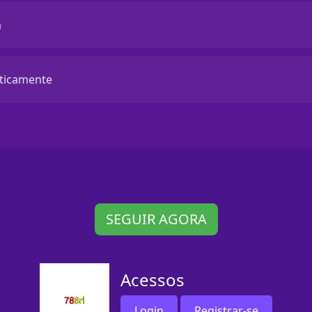
a
aticamente
SEGUIR AGORA
Acessos
Login
Registrar-se