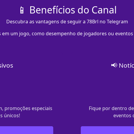
📱 Benefícios do Canal
Descubra as vantagens de seguir a 78Brl no Telegram
os em um jogo, como desempenho de jogadores ou eventos e
sivos
📢 Notí
m, promoções especiais
Fique por dentro d
s únicos!
eventos 