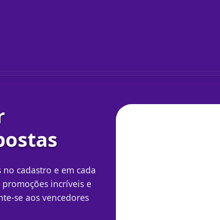
r
postas
s no cadastro e em cada
 promoções incríveis e
unte-se aos vencedores