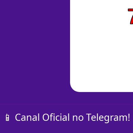
📱 Canal Oficial no Telegram!