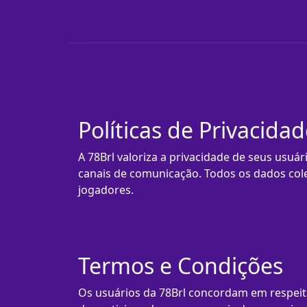
Políticas de Privacida
A 78Brl valoriza a privacidade de seus usu
canais de comunicação. Todos os dados cole
jogadores.
Termos e Condições
Os usuários da 78Brl concordam em respeita