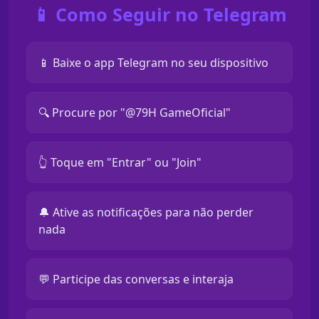
📱 Como Seguir no Telegram
📱 Baixe o app Telegram no seu dispositivo
🔍 Procure por "@79H GameOficial"
👆 Toque em "Entrar" ou "Join"
🔔 Ative as notificações para não perder
nada
💬 Participe das conversas e interaja