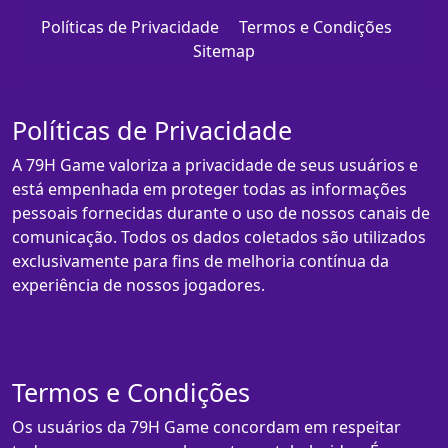
Políticas de Privacidade
Termos e Condições
Sitemap
Políticas de Privacidade
A 79H Game valoriza a privacidade de seus usuários e
está empenhada em proteger todas as informações
pessoais fornecidas durante o uso de nossos canais de
comunicação. Todos os dados coletados são utilizados
exclusivamente para fins de melhoria contínua da
experiência de nossos jogadores.
Termos e Condições
Os usuários da 79H Game concordam em respeitar