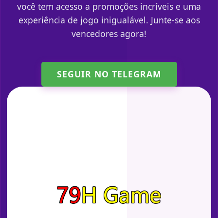
você tem acesso a promoções incríveis e uma
experiência de jogo inigualável. Junte-se aos
vencedores agora!
SEGUIR NO TELEGRAM