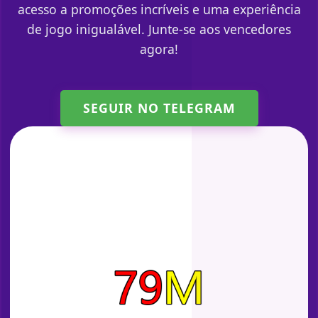
acesso a promoções incríveis e uma experiência
de jogo inigualável. Junte-se aos vencedores
agora!
SEGUIR NO TELEGRAM