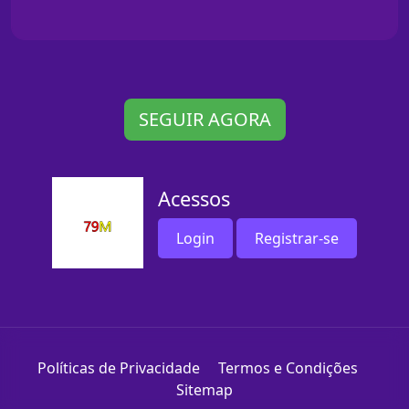
SEGUIR AGORA
Acessos
Login
Registrar-se
Políticas de Privacidade
Termos e Condições
Sitemap