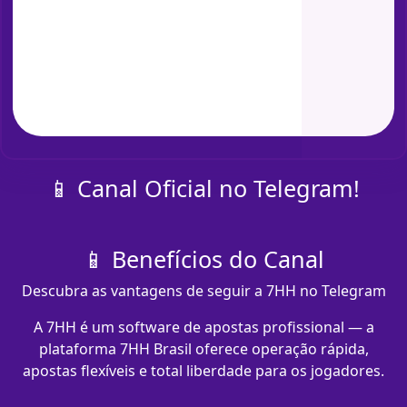
📱 Canal Oficial no Telegram!
📱 Benefícios do Canal
Descubra as vantagens de seguir a 7HH no Telegram
A 7HH é um software de apostas profissional — a
plataforma 7HH Brasil oferece operação rápida,
apostas flexíveis e total liberdade para os jogadores.