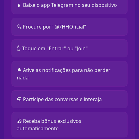
📱 Baixe o app Telegram no seu dispositivo
🔍 Procure por "@7HHOficial"
👆 Toque em "Entrar" ou "Join"
🔔 Ative as notificações para não perder
nada
💬 Participe das conversas e interaja
🎁 Receba bônus exclusivos
automaticamente