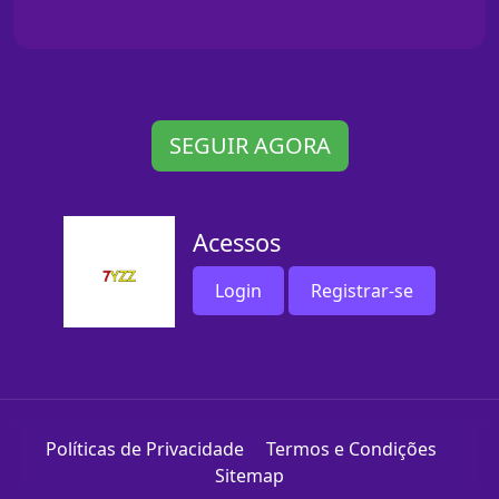
SEGUIR AGORA
Acessos
Login
Registrar-se
Políticas de Privacidade
Termos e Condições
Sitemap