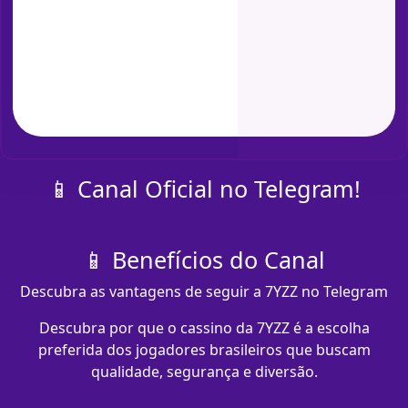
📱 Canal Oficial no Telegram!
📱 Benefícios do Canal
Descubra as vantagens de seguir a 7YZZ no Telegram
Descubra por que o cassino da 7YZZ é a escolha
preferida dos jogadores brasileiros que buscam
qualidade, segurança e diversão.