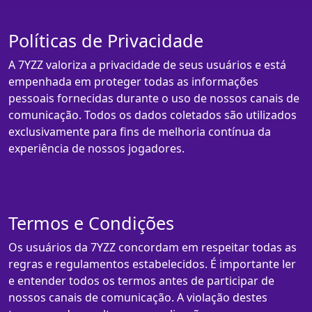
Políticas de Privacidade
A 7YZZ valoriza a privacidade de seus usuários e está
empenhada em proteger todas as informações
pessoais fornecidas durante o uso de nossos canais de
comunicação. Todos os dados coletados são utilizados
exclusivamente para fins de melhoria contínua da
experiência de nossos jogadores.
Termos e Condições
Os usuários da 7YZZ concordam em respeitar todas as
regras e regulamentos estabelecidos. É importante ler
e entender todos os termos antes de participar de
nossos canais de comunicação. A violação destes