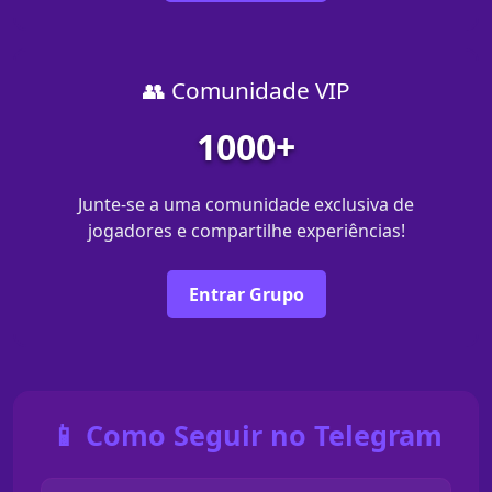
👥 Comunidade VIP
1000+
Junte-se a uma comunidade exclusiva de
jogadores e compartilhe experiências!
Entrar Grupo
📱 Como Seguir no Telegram