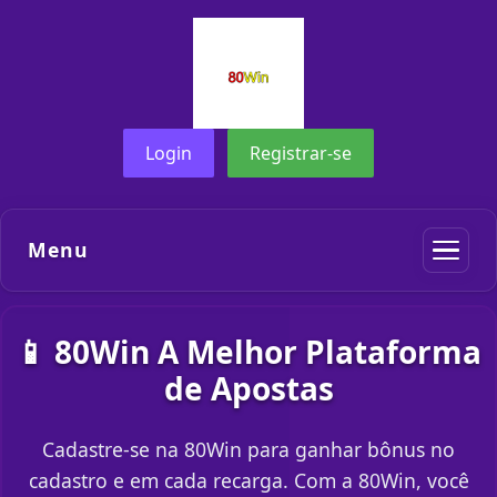
Login
Registrar-se
Menu
📱 80Win A Melhor Plataforma
de Apostas
Cadastre-se na 80Win para ganhar bônus no
cadastro e em cada recarga. Com a 80Win, você