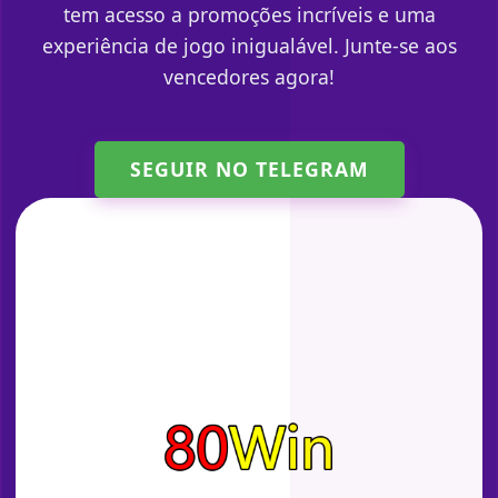
tem acesso a promoções incríveis e uma
experiência de jogo inigualável. Junte-se aos
vencedores agora!
SEGUIR NO TELEGRAM